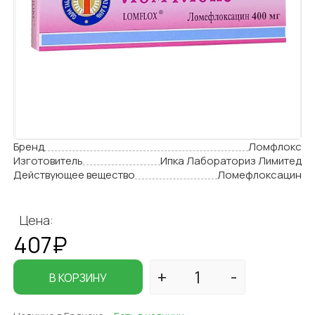
Бренд
Ломфлокс
Изготовитель
Ипка Лабораториз Лимитед
Действующее вещество
Ломефлоксацин
Цена:
407₽
В КОРЗИНУ