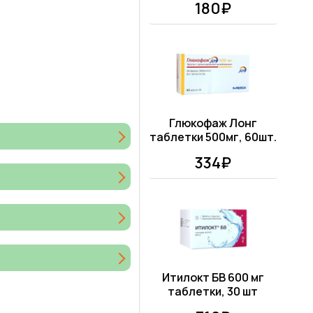
180₽
Глюкофаж Лонг
таблетки 500мг, 60шт.
334₽
Итилокт БВ 600 мг
таблетки, 30 шт