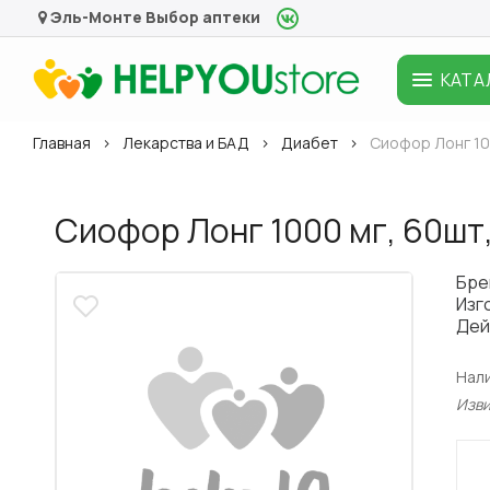
Эль-Монте
Выбор аптеки
КАТА
Главная
Лекарства и БАД
Диабет
Сиофор Лонг 10
Сиофор Лонг 1000 мг, 60шт
Бре
Изг
Дей
Нал
Изв