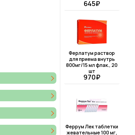
645₽
Ферлатум раствор
для приема внутрь
800мг/15 мл флак., 20
шт
970₽
Феррум Лек таблетки
жевательные 100 мг,