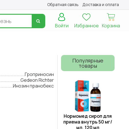
Обратная связь
Доставка и оплата
Войти
Избранное
Корзина
Популярные
товары
Гроприносин
Gedeon Richter
Инозин пранобекс
Нормомед сироп для
приема внутрь 50 мг/
мл, 120 мл