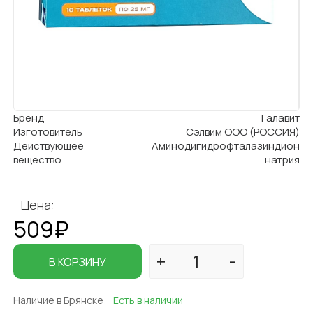
Бренд
Галавит
Изготовитель
Сэлвим ООО (РОССИЯ)
Действующее
Аминодигидрофталазиндион
вещество
натрия
Цена:
509₽
В КОРЗИНУ
Наличие в Брянске:
Есть в наличии