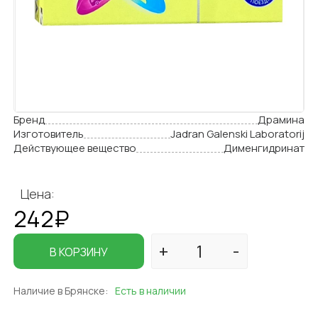
Бренд
Драмина
Изготовитель
Jadran Galenski Laboratorij
Действующее вещество
Дименгидринат
Цена:
242₽
В КОРЗИНУ
Наличие в Брянске:
Есть в наличии