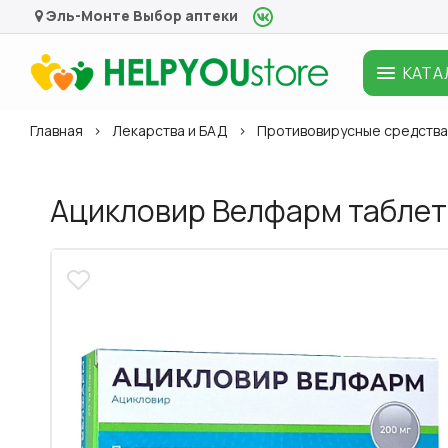
Эль-Монте
Выбор аптеки
КАТА
Главная
Лекарства и БАД
Противовирусные средства
Ацикловир Велфарм таблетк