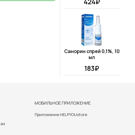
424₽
Санорин спрей 0,1%, 10
мл
183₽
МОБИЛЬНОЕ ПРИЛОЖЕНИЕ
Приложение HELPYOUstore
каз