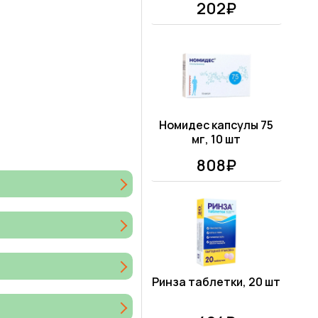
202₽
Номидес капсулы 75
мг, 10 шт
808₽
Ринза таблетки, 20 шт