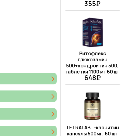
355₽
Ритофлекс
глюкозамин
500+хондроитин 500,
таблетки 1100 мг 60 шт
648₽
TETRALAB L-карнитин
капсулы 500мг, 60 шт