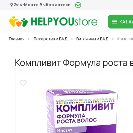
Эль-Монте
Выбор аптеки
КАТА
Главная
Лекарства и БАД
Витамины и БАД
Комплив
Компливит Формула роста в