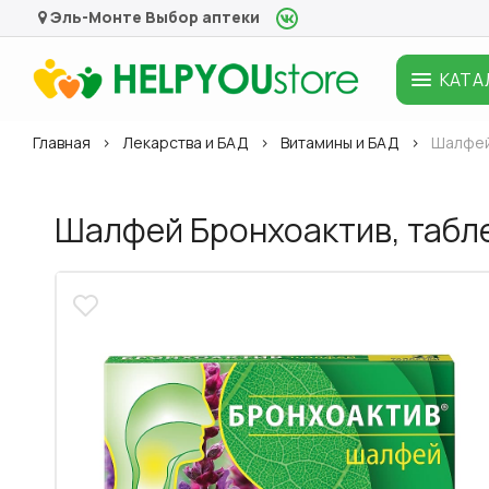
Эль-Монте
Выбор аптеки
КАТА
Главная
Лекарства и БАД
Витамины и БАД
Шалфей
Шалфей Бронхоактив, табл