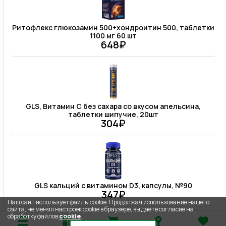
Ритофлекс глюкозамин 500+хондроитин 500, таблетки
1100 мг 60 шт
648₽
GLS, Витамин С без сахара со вкусом апельсина,
таблетки шипучие, 20шт
304₽
GLS кальций с витамином D3, капсулы, №90
347₽
Наш сайт использует файлы cookie. Продолжая использование нашего
сайта, не меняя настроек cookie в браузере, вы даете согласие на
обработку файлов
cookie
.