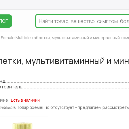
ЛОГ
Fomale Multiple таблетки, мультивитаминный и минеральный ко
блетки, мультивитаминный и ми
нд
отовитель
ичие:
Есть в наличии
иняемся:
Товар временно отсутствует - предлагаем рассмотреть