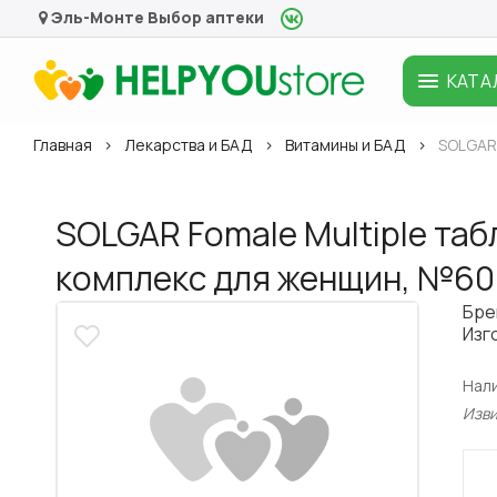
Эль-Монте
Выбор аптеки
КАТА
Главная
Лекарства и БАД
Витамины и БАД
SOLGAR 
SOLGAR Fomale Multiple та
комплекс для женщин, №60
Бре
Изг
Нал
Изв