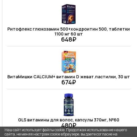
Ритофлекс глюкозамин 500+хондроитин 500, таблетки
1100 мг 60 шт
648₽
ВитаМишки CALCIUM+ витамин D жеват.пастилки, 30 шт
674₽
GLS витамины для волос, капсулы 370мг, №60
480₽
Наш сайт использует файлы cookie. Продолжая использование нашего
сайта, не меняя настроек cookie в браузере, вы даете согласие на