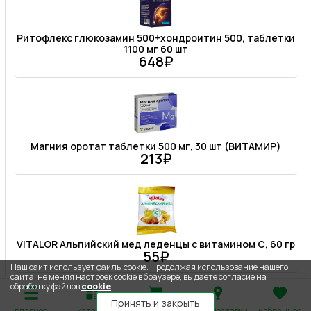
Ритофлекс глюкозамин 500+хондроитин 500, таблетки
1100 мг 60 шт
648₽
Магния оротат таблетки 500 мг, 30 шт (ВИТАМИР)
213₽
VITALOR Альпийский мед леденцы с витамином С, 60 гр
55₽
Наш сайт использует файлы cookie. Продолжая использование нашего
сайта, не меняя настроек cookie в браузере, вы даете согласие на
обработку файлов
cookie
.
Принять и закрыть
главное
каталог
корзина
адрес доставки
избранное