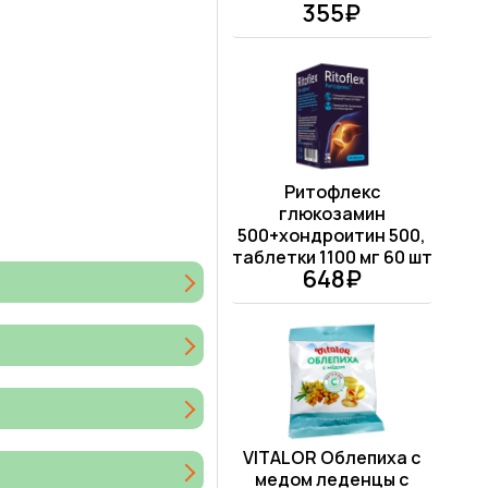
355₽
Ритофлекс
глюкозамин
500+хондроитин 500,
таблетки 1100 мг 60 шт
648₽
VITALOR Облепиха с
медом леденцы с