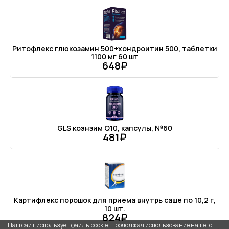
Ритофлекс глюкозамин 500+хондроитин 500, таблетки
1100 мг 60 шт
648₽
GLS коэнзим Q10, капсулы, №60
481₽
Картифлекс порошок для приема внутрь саше по 10,2 г,
10 шт.
824₽
Наш сайт использует файлы cookie. Продолжая использование нашего