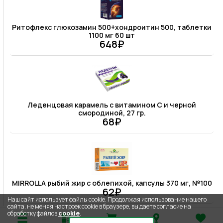
Ритофлекс глюкозамин 500+хондроитин 500, таблетки
1100 мг 60 шт
648₽
Леденцовая карамель с витамином С и черной
смородиной, 27 гр.
68₽
MIRROLLA рыбий жир с облепихой, капсулы 370 мг, №100
62₽
Наш сайт использует файлы cookie. Продолжая использование нашего
сайта, не меняя настроек cookie в браузере, вы даете согласие на
обработку файлов
cookie
.