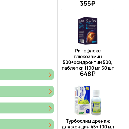
355₽
Ритофлекс
глюкозамин
500+хондроитин 500,
таблетки 1100 мг 60 шт
648₽
Турбослим дренаж
для женщин 45+ 100 мл