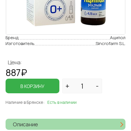
Бренд
Аципол
Изготовитель
Sincrofarm S.L.
Цена:
887₽
В КОРЗИНУ
Наличие в Брянске:
Есть в наличии
Описание