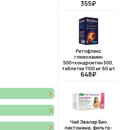
355₽
Ритофлекс
глюкозамин
500+хондроитин 500,
таблетки 1100 мг 60 шт
648₽
Чай Эвалар Био
лактомама, фильтр-