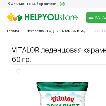
Эль-Монте
Выбор аптеки
КАТА
Главная
Лекарства и БАД
Витамины и БАД
VITALOR
VITALOR леденцовая караме
60 гр.