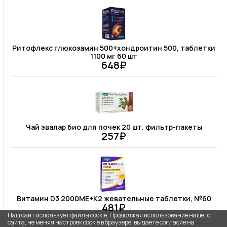
Ритофлекс глюкозамин 500+хондроитин 500, таблетки
1100 мг 60 шт
648₽
Чай эвалар био для почек 20 шт. фильтр-пакеты
257₽
Витамин D3 2000МЕ+К2 жевательные таблетки, №60
481₽
Наш сайт использует файлы cookie. Продолжая использование нашего
сайта, не меняя настроек cookie в браузере, вы даете согласие на