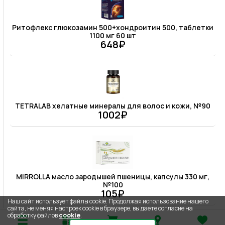
Ритофлекс глюкозамин 500+хондроитин 500, таблетки
1100 мг 60 шт
648₽
TETRALAB хелатные минералы для волос и кожи, №90
1002₽
MIRROLLA масло зародышей пшеницы, капсулы 330 мг,
№100
105₽
Наш сайт использует файлы cookie. Продолжая использование нашего
сайта, не меняя настроек cookie в браузере, вы даете согласие на
обработку файлов
cookie
.