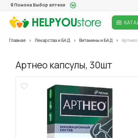
Помона
Выбор аптеки
КАТА
Главная
Лекарства и БАД
Витамины и БАД
Артнео 
Артнео капсулы, 30шт