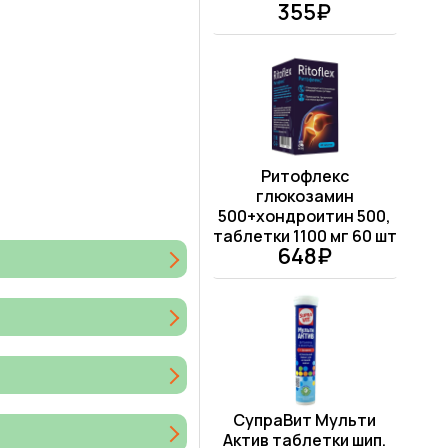
355₽
Ритофлекс
глюкозамин
500+хондроитин 500,
таблетки 1100 мг 60 шт
648₽
СупраВит Мульти
Актив таблетки шип.