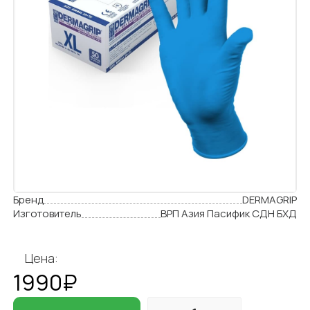
Бренд
DERMAGRIP
Изготовитель
ВРП Азия Пасифик СДН БХД
Цена:
1990₽