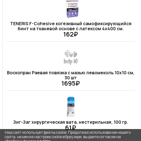
TENERIS F-Cohesive когезивный самофиксирующийся
бинт на тканевой основе с латексом 4х400 см.
162₽
Воскопран Раевая повязка с мазью левомеколь 10х10 см,
30 шт
1695₽
Зиг-Заг хирургическая вата, нестирильная, 100 гр.
61₽
Наш сайт использует файлы cookie. Продолжая использование нашего
сайта, не меняя настроек cookie в браузере, вы даете согласие на