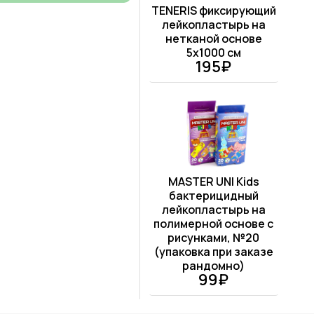
TENERIS фиксирующий
лейкопластырь на
нетканой основе
5x1000 см
195₽
MASTER UNI Kids
бактерицидный
лейкопластырь на
полимерной основе с
рисунками, №20
(упаковка при заказе
рандомно)
99₽