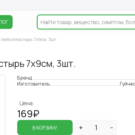
ЛОГ
лейкопластырь 7х9см, 3шт.
тырь 7х9см, 3шт.
Бренд
Изготовитель
Гуйчж
Цена:
169₽
В КОРЗИНУ