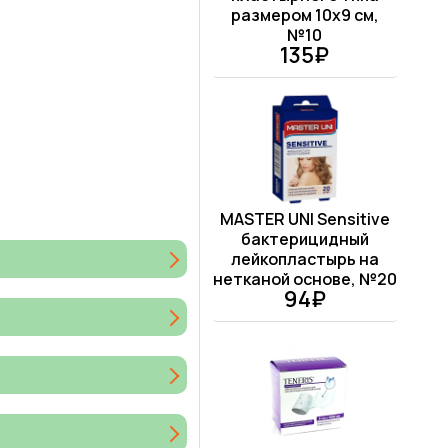
размером 10х9 см,
№10
135₽
MASTER UNI Sensitive
бактерицидный
лейкопластырь на
нетканой основе, №20
94₽