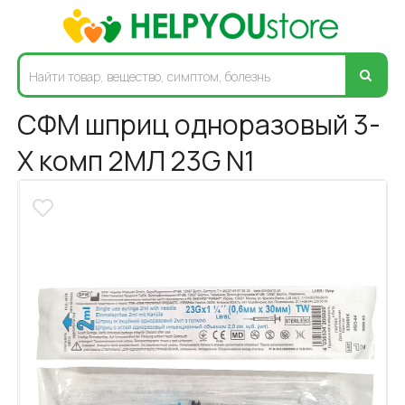
СФМ шприц одноразовый 3-
Х комп 2МЛ 23G N1