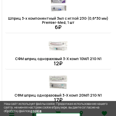
Шприц 3-х компонентный 3мл c иглой 23G (0,6*30 мм)
Premier-Med, 1 шт
6₽
СФМ шприц одноразовый 3-Х комп 10МЛ 21G N1
12₽
СФМ шприц одноразовый 3-Х комп 20МЛ 21G N1
17₽
Наш сайт использует файлы cookie. Продолжая использование нашего
сайта, не меняя настроек cookie в браузере, вы даете согласие на
обработку файлов
cookie
.