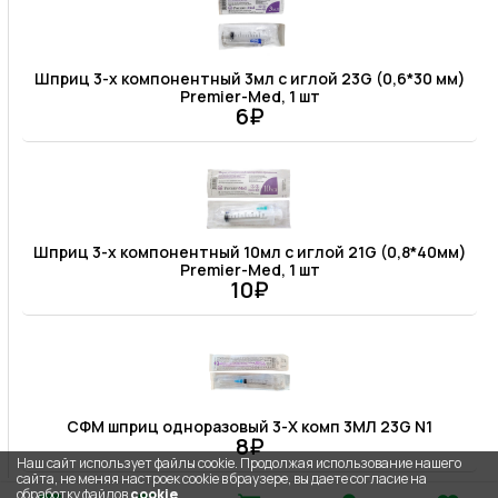
Шприц 3-х компонентный 3мл c иглой 23G (0,6*30 мм)
Premier-Med, 1 шт
6₽
Шприц 3-х компонентный 10мл c иглой 21G (0,8*40мм)
Premier-Med, 1 шт
10₽
СФМ шприц одноразовый 3-Х комп 3МЛ 23G N1
8₽
Наш сайт использует файлы cookie. Продолжая использование нашего
сайта, не меняя настроек cookie в браузере, вы даете согласие на
обработку файлов
cookie
.