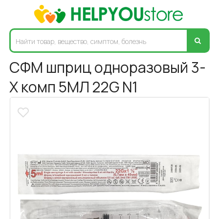
СФМ шприц одноразовый 3-
Х комп 5МЛ 22G N1