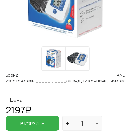
Бренд
AND
Изготовитель
Эй энд ДИ Компани Лимитед
Цена:
2197₽
В КОРЗИНУ