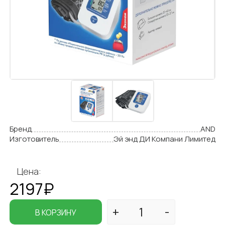
Бренд
AND
Изготовитель
Эй энд ДИ Компани Лимитед
Цена:
2197₽
В КОРЗИНУ