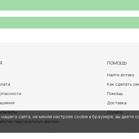
Я
ПОМОЩЬ
Найти аптеку
плата
Как сделать за
зопасности
Помощь
лашения
Доставка
еквизиты
Оплата
нашего сайта, не меняя настроек cookie в браузере, вы даете с
аботки персональных данных
носит ознакомительный характер и не может служить заменой очно