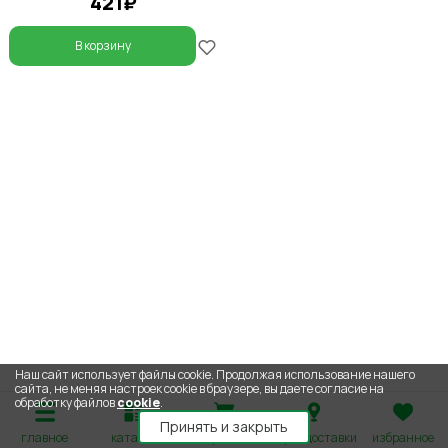
421₽
В корзину
Наш сайт использует файлы cookie. Продолжая использование нашего
сайта, не меняя настроек cookie в браузере, вы даете согласие на
обработку файлов
cookie
.
Принять и закрыть
главное
каталог
корзина
адрес доставки
избранное