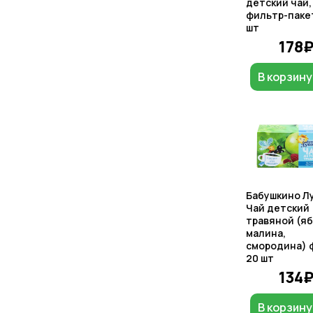
детский чай, 
фильтр-паке
шт
178
В корзину
Бабушкино Л
Чай детский
травяной (яб
малина,
смородина) ф
20 шт
134
В корзину