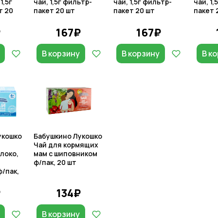
1,5г
чай, 1,5г фильтр-
чай, 1,5г фильтр-
чай, 1,
т 20
пакет 20 шт
пакет 20 шт
пакет 
₽
167₽
167₽
В корзину
В корзину
В к
укошко
Бабушкино Лукошко
Чай для кормящих
локо,
мам с шиповником
ф/пак, 20 шт
/пак,
₽
134₽
В корзину