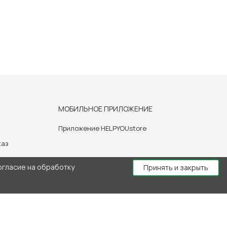
МОБИЛЬНОЕ ПРИЛОЖЕНИЕ
Приложение HELPYOUstore
каз
огласие на обработку
Принять и закрыть
й консультации врача.