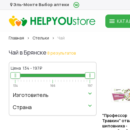
Эль-Монте
Выбор аптеки
КАТА
Главная
Стельки
Чай
Чай в Брянске
8 результатов
Цена
134
-
197
₽
134
166
197
Изготовитель
Страна
"Профессор
Травкин" отв
шиповника -