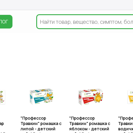
ЛОГ
"Профессор
"Профессор
"Проф
ар
Травкин" ромашка с
Травкин" ромашка с
Травки
липой - детский
яблоком - детский
водичк