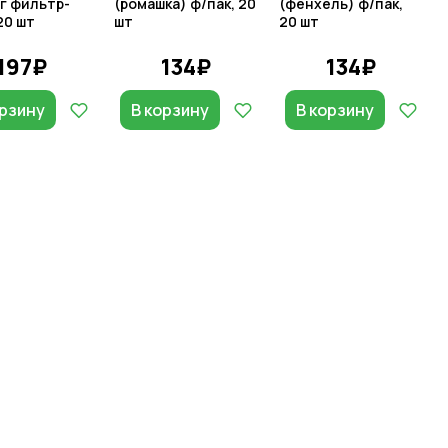
5г фильтр-
(ромашка) ф/пак, 20
(фенхель) ф/пак,
20 шт
шт
20 шт
197₽
134₽
134₽
орзину
В корзину
В корзину