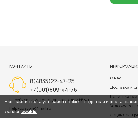
КОНТАКТЫ
ИНФОРМАЦИ
О нас
8(4835)22-47-25
Доставка и о
+7(901)809-44-76
Политика Бе
г. Трубчевск, ул.Володарского, дом №3/1
Наш сайт использует файлы cookie. Продолжая использование 
Условия сог
helpyoustore@mail.ru
файлов
cookie
.
Лицензии и р
Политика обр
Информация на сайте 