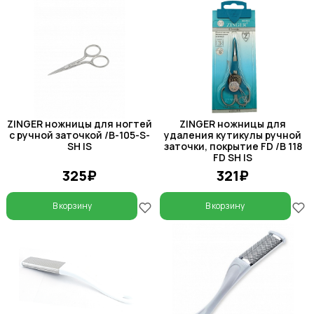
ZINGER ножницы для ногтей
ZINGER ножницы для
с ручной заточкой /B-105-S-
удаления кутикулы ручной
SH IS
заточки, покрытие FD /В 118
FD SH IS
325₽
321₽
В корзину
В корзину