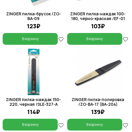
ZINGER пилка-брусок /ZO-
ZINGER пилка-наждак 100-
BA-09
180, черно-красная /EF-01
123₽
103₽
В корзину
В корзину
ZINGER пилка-наждак 150-
ZINGER пилка-полировка
220, черная /SLE-327-А
/ZO-BA-17 (BA-204)
114₽
139₽
В корзину
В корзину