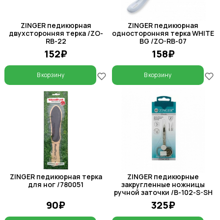
ZINGER педикюрная
ZINGER педикюрная
двухсторонняя терка /ZO-
односторонняя терка WHITE
RB-22
BG /ZO-RB-07
152₽
158₽
В корзину
В корзину
ZINGER педикюрная терка
ZINGER педикюрные
для ног /780051
закругленные ножницы
ручной заточки /B-102-S-SH
90₽
325₽