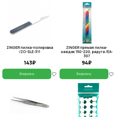
ZINGER пилка-полировка
ZINGER прямая пилка-
/ZO-SLE-311
наждак 150-220, радуга /EA-
307
143₽
94₽
В корзину
В корзину