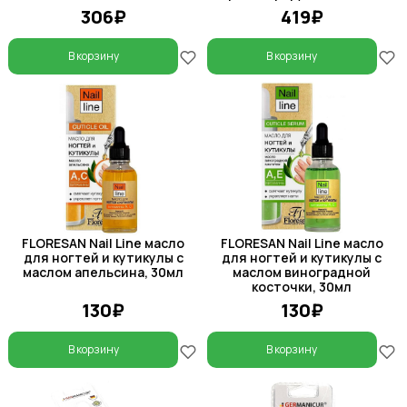
306₽
419₽
В корзину
В корзину
FLORESAN Nail Line масло
FLORESAN Nail Line масло
для ногтей и кутикулы с
для ногтей и кутикулы с
маслом апельсина, 30мл
маслом виноградной
косточки, 30мл
130₽
130₽
В корзину
В корзину