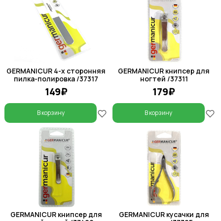
GERMANICUR 4-х сторонняя
GERMANICUR книпсер для
пилка-полировка /37317
ногтей /37311
149₽
179₽
В корзину
В корзину
GERMANICUR книпсер для
GERMANICUR кусачки для