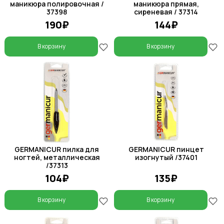
маникюра полировочная /
маникюра прямая,
37398
сиреневая / 37314
190₽
144₽
В корзину
В корзину
GERMANICUR пилка для
GERMANICUR пинцет
ногтей, металлическая
изогнутый /37401
/37313
104₽
135₽
В корзину
В корзину