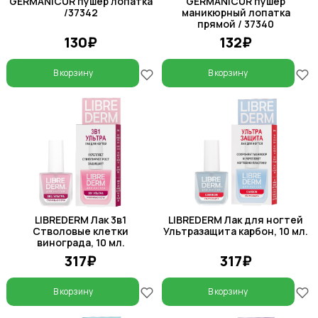
GERMANICUR пушер лопатка
GERMANICUR пушер
/37342
маникюрный лопатка
прямой / 37340
130₽
132₽
В корзину
В корзину
LIBREDERM Лак 3в1
LIBREDERM Лак для ногтей
Стволовые клетки
Ультразащита карбон, 10 мл.
винограда, 10 мл.
317₽
317₽
В корзину
В корзину