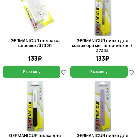
GERMANICUR пемза на
GERMANICUR пилка для
веревке /37320
маникюра металлическая /
37334
133₽
133₽
В корзину
В корзину
GERMANICUR пилка для
GERMANICUR пилка для