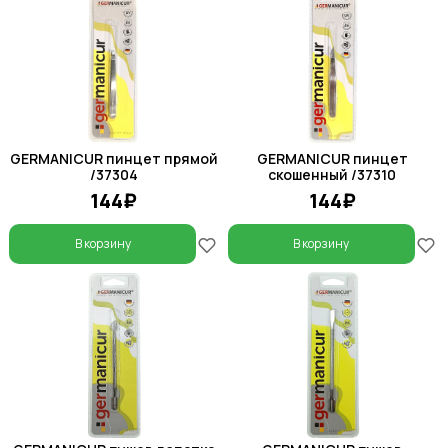
GERMANICUR пинцет прямой
GERMANICUR пинцет
/37304
скошенный /37310
144₽
144₽
В корзину
В корзину