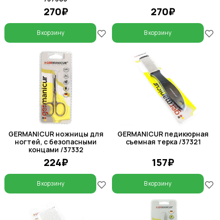
270₽
270₽
В корзину
В корзину
GERMANICUR ножницы для
GERMANICUR педикюрная
ногтей, с безопасными
съемная терка /37321
концами /37332
224₽
157₽
В корзину
В корзину