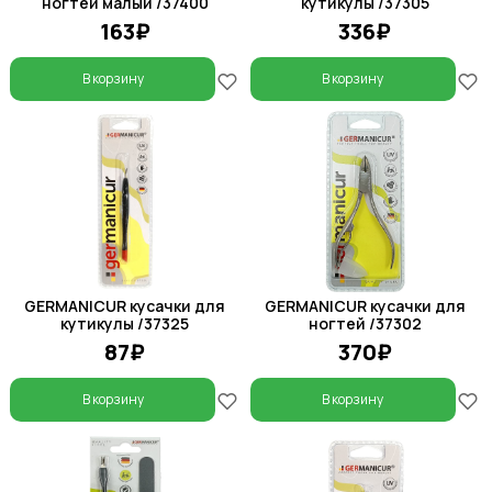
ногтей малый /37400
кутикулы /37305
163₽
336₽
В корзину
В корзину
GERMANICUR кусачки для
GERMANICUR кусачки для
кутикулы /37325
ногтей /37302
87₽
370₽
В корзину
В корзину