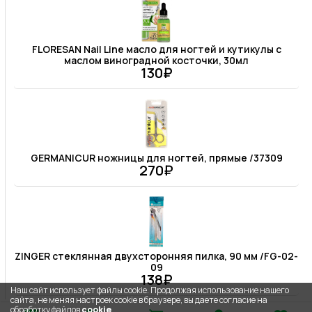
FLORESAN Nail Line масло для ногтей и кутикулы с
маслом виноградной косточки, 30мл
130₽
GERMANICUR ножницы для ногтей, прямые /37309
270₽
ZINGER стеклянная двухсторонняя пилка, 90 мм /FG-02-
09
138₽
Наш сайт использует файлы cookie. Продолжая использование нашего
сайта, не меняя настроек cookie в браузере, вы даете согласие на
обработку файлов
cookie
.