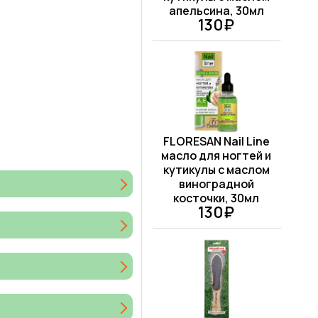
апельсина, 30мл
130₽
FLORESAN Nail Line
масло для ногтей и
кутикулы с маслом
виноградной
косточки, 30мл
130₽