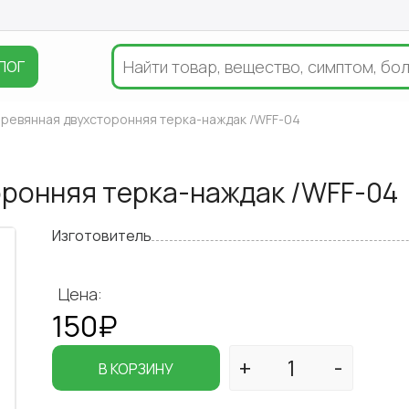
ЛОГ
еревянная двухсторонняя терка-наждак /WFF-04
оронняя терка-наждак /WFF-04
Изготовитель
Цена:
150₽
В КОРЗИНУ