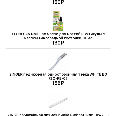
130₽
FLORESAN Nail Line масло для ногтей и кутикулы с
маслом виноградной косточки, 30мл
130₽
ZINGER педикюрная односторонняя терка WHITE BG
/ZO-RB-07
158₽
ZINGER абразивная прямая пилка (Зебра) 178х19х4 /EJ-