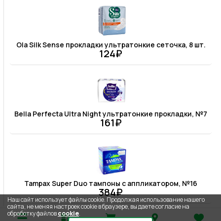
Ola Silk Sense прокладки ультратонкие сеточка, 8 шт.
124₽
Bella Perfecta Ultra Night ультратонкие прокладки, №7
161₽
Tampax Super Duo тампоны с аппликатором, №16
384₽
Наш сайт использует файлы cookie. Продолжая использование нашего
сайта, не меняя настроек cookie в браузере, вы даете согласие на
обработку файлов
cookie
.