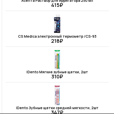
Асепта Раствор для ирригатора 250 мл
415₽
CS Medica электронный термометр /CS-93
218₽
IDento Мягкие зубные щетки, 2шт
310₽
IDento Зубные щетки средней мягкости, 2шт
347₽