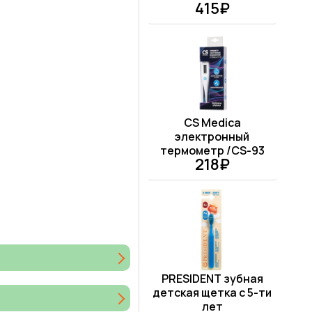
415₽
CS Medica
электронный
термометр /CS-93
218₽
PRESIDENT зубная
детская щетка с 5-ти
лет