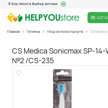
Эль-Монте
Выбор аптеки
КАТА
Главная
Гигиена
Уход за полостью рта
CS Medica
CS Medica Sonicmax SP-14-
№2 /CS-235