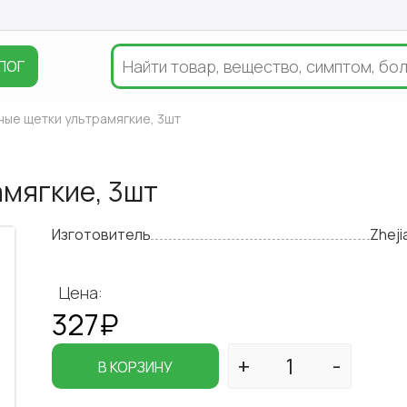
ЛОГ
ные щетки ультрамягкие, 3шт
амягкие, 3шт
Изготовитель
Zheji
Цена:
327₽
В КОРЗИНУ