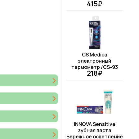
415₽
CS Medica
электронный
термометр /CS-93
218₽
INNOVA Sensitive
зубная паста
Бережное осветление