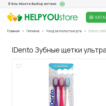
Эль-Монте
Выбор аптеки
КАТА
Главная
Гигиена
Уход за полостью рта
IDento Зуб
IDento Зубные щетки ультр