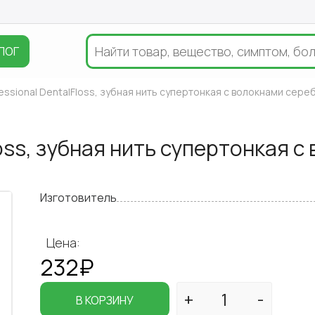
ЛОГ
essional DentalFloss, зубная нить супертонкая c волокнами сереб
loss, зубная нить супертонкая c
Изготовитель
Цена:
232₽
В КОРЗИНУ