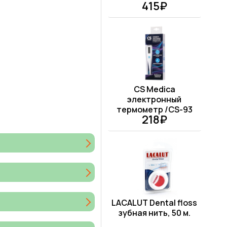
415₽
CS Medica
электронный
термометр /CS-93
218₽
LACALUT Dental floss
зубная нить, 50 м.