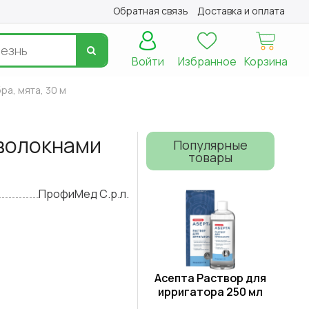
Обратная связь
Доставка и оплата
Войти
Избранное
Корзина
ра, мята, 30 м
 волокнами
Популярные
товары
ПрофиМед С.р.л.
Асепта Раствор для
ирригатора 250 мл