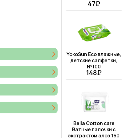
47₽
YokoSun Eco влажные,
детские салфетки,
№100
148₽
Bella Cotton care
Ватные палочки с
экстрактом алоэ 160