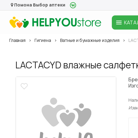
Помона
Выбор аптеки
КАТА
Главная
Гигиена
Ватные и бумажные изделия
LACT
LACTACYD влажные салфетк
Бре
Изг
Нал
Изв