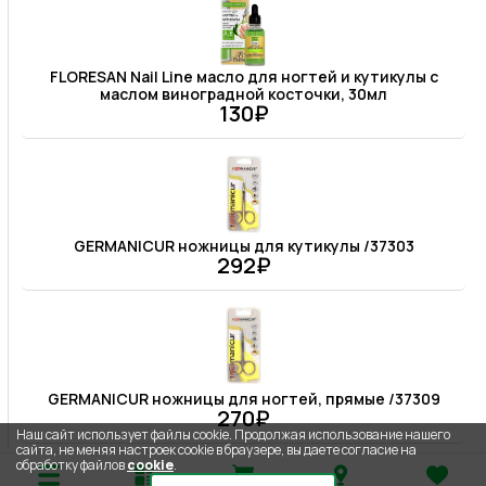
FLORESAN Nail Line масло для ногтей и кутикулы с
маслом виноградной косточки, 30мл
130₽
GERMANICUR ножницы для кутикулы /37303
292₽
GERMANICUR ножницы для ногтей, прямые /37309
270₽
Наш сайт использует файлы cookie. Продолжая использование нашего
сайта, не меняя настроек cookie в браузере, вы даете согласие на
обработку файлов
cookie
.