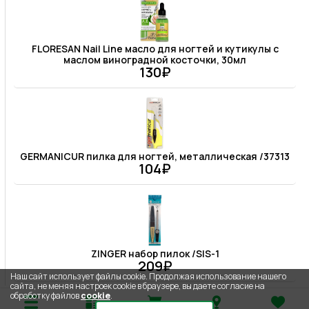
FLORESAN Nail Line масло для ногтей и кутикулы с
маслом виноградной косточки, 30мл
130₽
GERMANICUR пилка для ногтей, металлическая /37313
104₽
ZINGER набор пилок /SIS-1
209₽
Наш сайт использует файлы cookie. Продолжая использование нашего
сайта, не меняя настроек cookie в браузере, вы даете согласие на
обработку файлов
cookie
.