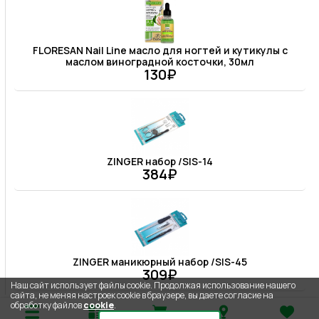
FLORESAN Nail Line масло для ногтей и кутикулы с
маслом виноградной косточки, 30мл
130₽
ZINGER набор /SIS-14
384₽
ZINGER маникюрный набор /SIS-45
309₽
Наш сайт использует файлы cookie. Продолжая использование нашего
сайта, не меняя настроек cookie в браузере, вы даете согласие на
обработку файлов
cookie
.