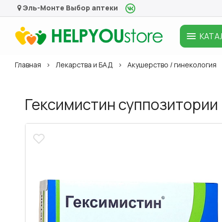
Эль-Монте
Выбор аптеки
КАТА
Главная
Лекарства и БАД
Акушерство / гинекология
Гексимистин суппозитории в