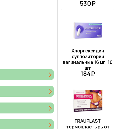
530₽
Хлоргексидин
суппозитории
вагинальные 16 мг, 10
шт
184₽
FRAUPLAST
термопластырь от