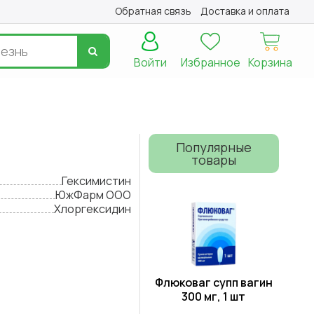
Обратная связь
Доставка и оплата
Войти
Избранное
Корзина
Популярные
товары
Гексимистин
ЮжФарм ООО
Хлоргексидин
Флюковаг супп вагин
300 мг, 1 шт