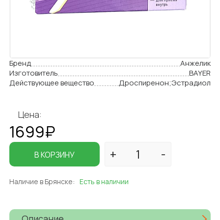
Бренд
Анжелик
Изготовитель
BAYER
Действующее вещество
Дроспиренон;Эстрадиол
Цена:
1699₽
В КОРЗИНУ
Наличие в Брянске:
Есть в наличии
Описание