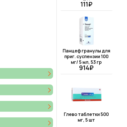
111₽
Панцеф гранулы для
приг. суспензии 100
мг/ 5 мл, 53 гр
914₽
Глево таблетки 500
мг, 5 шт