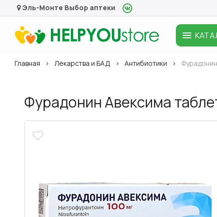
Эль-Монте
Выбор аптеки
КАТА
Главная
Лекарства и БАД
Антибиотики
Фурадонин 
Фурадонин Авексима таблет