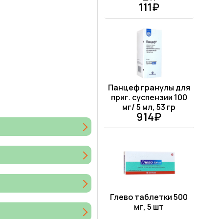
111₽
Панцеф гранулы для
приг. суспензии 100
мг/ 5 мл, 53 гр
914₽
Глево таблетки 500
мг, 5 шт